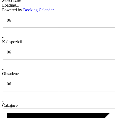
Select Date
Loading...
Powered by
Booking Calendar
06
-
K dispozícii
06
-
Obsadené
06
-
Čakajúce